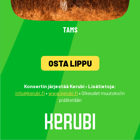
TAMS
OSTA LIPPU
Konsertin järjestää Kerubi
•
Lisätietoja:
info@kerubi.fi
•
www.kerubi.fi
• Oikeudet muutoksiin
pidätetään