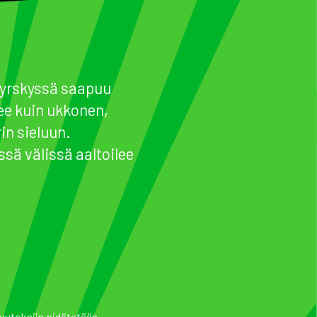
 myrskyssä saapuu
ee kuin ukkonen,
in sieluun.
sä välissä aaltoilee
uutoksiin pidätetään