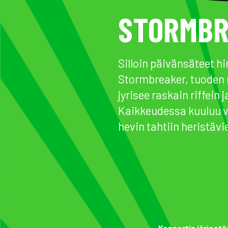
STORMBR
Silloin päivänsäteet h
Stormbreaker, tuoden 
jyrisee raskain riffein
Kaikkeudessa kuuluu va
hevin tahtiin heristävi
Konsertin järjestä