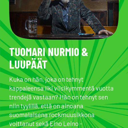
TUOMARI NURMIO &
LUUPÄÄT
Kuka on hän, joka on tehnyt
kappaleensa liki viisikymmentä vuotta
trendejä vastaan? Hän on tehnyt sen
niin tyylillä, että on ainoana
suomalaisena rockmuusikkona
voittanut sekä Eino Leino -