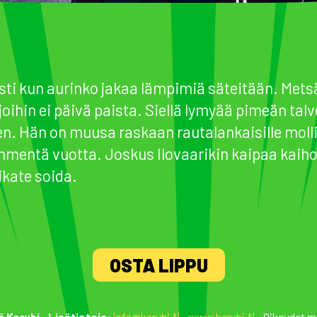
esti kun aurinko jakaa lämpimiä säteitään. Mets
oihin ei päivä paista. Siellä lymyää pimeän talv
 Hän on muusa raskaan rautalankaisille molliso
mmentä vuotta. Joskus Ilovaarikin kaipaa kaiho
iikate soida.
OSTA LIPPU
ä Kerubi
•
Lisätietoja:
info@kerubi.fi
•
www.kerubi.fi
• Oikeudet m