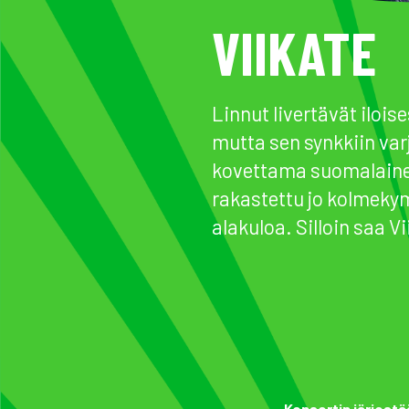
VIIKATE
Linnut livertävät ilois
mutta sen synkkiin varj
kovettama suomalainen.
rakastettu jo kolmeky
alakuloa. Silloin saa V
Konsertin järjestä