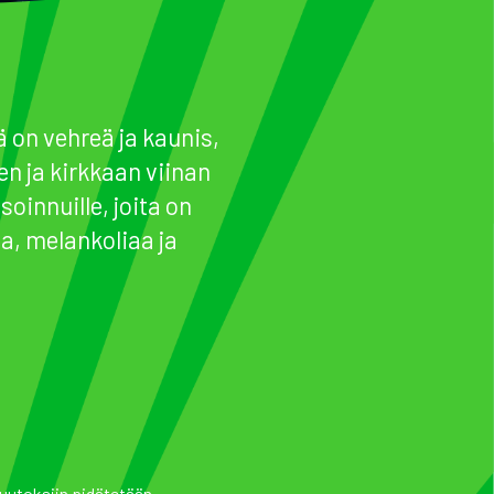
ä on vehreä ja kaunis,
en ja kirkkaan viinan
innuille, joita on
a, melankoliaa ja
uutoksiin pidätetään